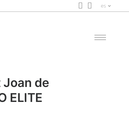
es
t Joan de
O ELITE