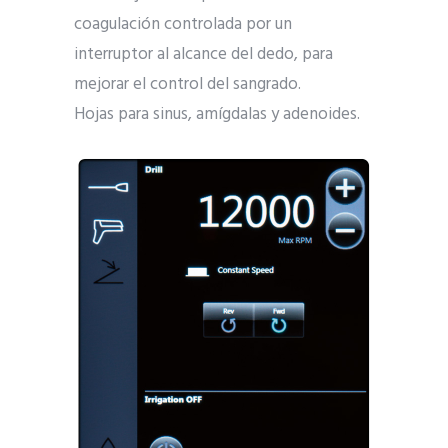
coagulación controlada por un
interruptor al alcance del dedo, para
mejorar el control del sangrado.
Hojas para sinus, amígdalas y adenoides.