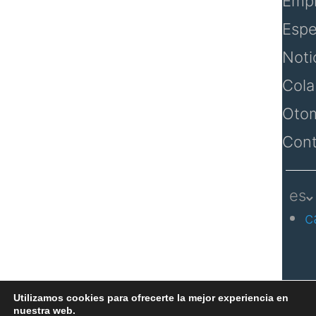
Emp
Espe
Noti
Cola
Otom
Cont
es
c
Utilizamos cookies para ofrecerte la mejor experiencia en
nuestra web.