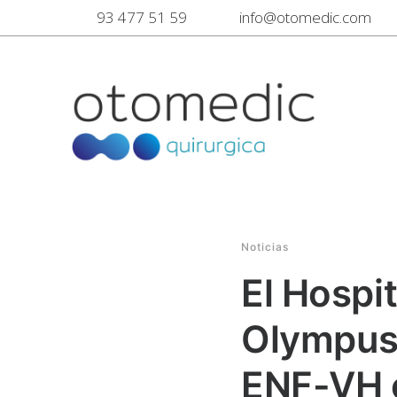
93 477 51 59
info@otomedic.com
Noticias
El Hospit
Olympus
ENF-VH 