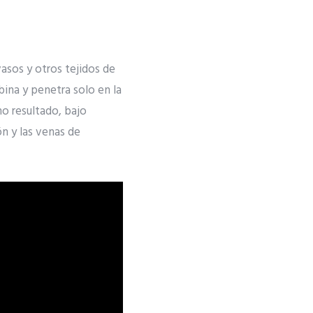
vasos y otros tejidos de
bina y penetra solo en la
mo resultado, bajo
ón y las venas de