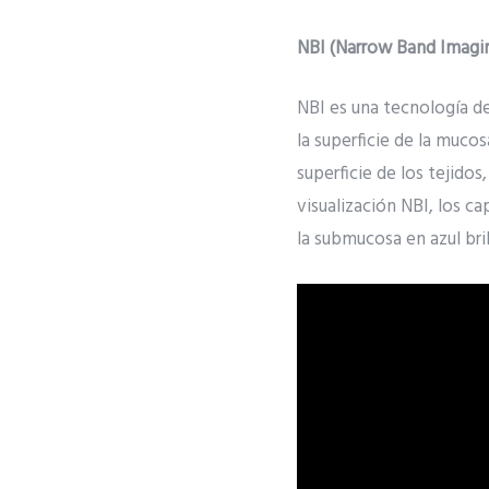
NBI (Narrow Band Imagi
NBI es una tecnología de
la superficie de la muco
superficie de los tejido
visualización NBI, los ca
la submucosa en azul bri