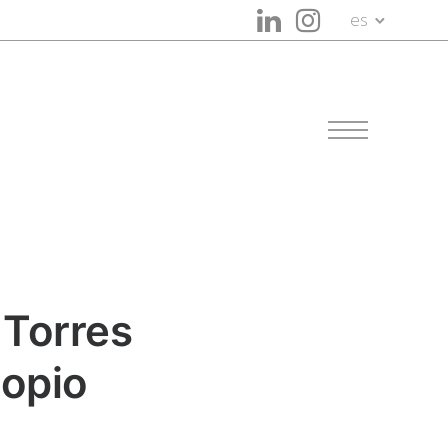
es
 Torres
opio