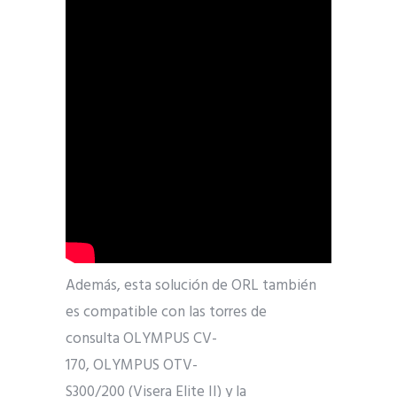
Además, esta solución de ORL también
es compatible con las torres de
consulta OLYMPUS CV-
170, OLYMPUS OTV-
S300/200 (Visera Elite II) y la