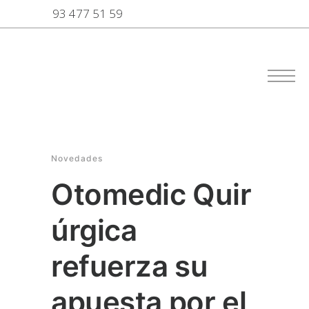
93 477 51 59
Novedades
Otomedic Quir
úrgica
refuerza su
apuesta por el