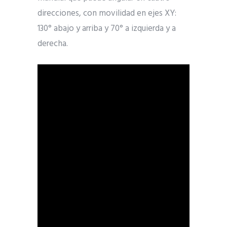
direcciones, con movilidad en ejes XY:
130° abajo y arriba y 70° a izquierda y a
derecha.