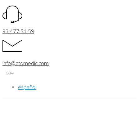
93 477 51 59
info@otomedic.com
ca
español