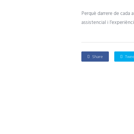
Perquè darrere de cada av
assistencial i l’experiènc
Share
Twee