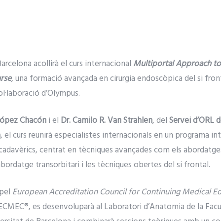
arcelona acollirà el curs internacional
Multiportal Approach to 
rse
, una formació avançada en cirurgia endoscòpica del si fro
ol·laboració d’Olympus.
 López Chacón
i el
Dr. Camilo R. Van Strahlen
, del
Servei d’ORL de
a
, el curs reunirà especialistes internacionals en un programa in
avèrics, centrat en tècniques avançades com els abordatges Dra
abordatge transorbitari i les tècniques obertes del si frontal.
 pel
European Accreditation Council for Continuing Medical E
ECMEC®, es desenvoluparà al Laboratori d’Anatomia de la Facu