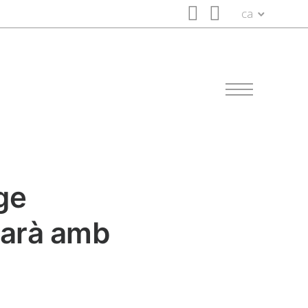
ca
ge
tarà amb