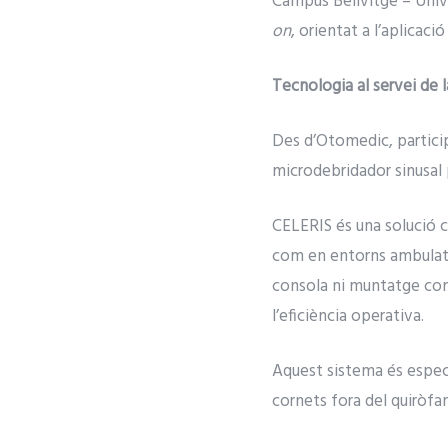
Campus Bellvitge – Univ
on
, orientat a l’aplicac
Tecnologia al servei de 
Des d’Otomedic, partici
microdebridador sinusal 
CELERIS és una solució c
com en entorns ambulator
consola ni muntatge comp
l’eficiència operativa.
Aquest sistema és espec
cornets fora del quiròfan,