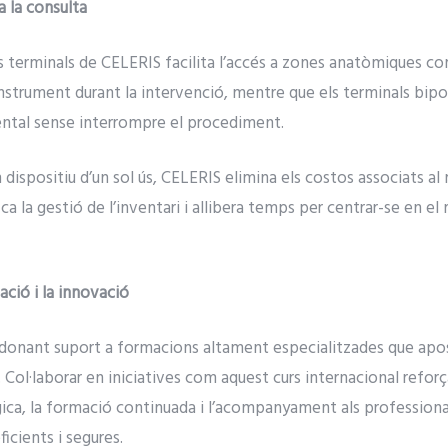
 a la consulta
ls terminals de CELERIS facilita l’accés a zones anatòmiques 
instrument durant la intervenció, mentre que els terminals bip
ental sense interrompre el procediment.
n dispositiu d’un sol ús, CELERIS elimina els costos associats a
a la gestió de l’inventari i allibera temps per centrar-se en el
ió i la innovació
nant suport a formacions altament especialitzades que apost
 Col·laborar en iniciatives com aquest curs internacional refo
rgica, la formació continuada i l’acompanyament als professiona
icients i segures.