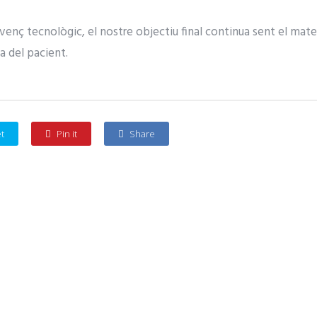
enç tecnològic, el nostre objectiu final continua sent el mateix
ia del pacient.
t
Pin it
Share