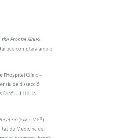
the Frontal Sinus:
ntal que comptarà amb el
 l’Hospital Clínic –
tensiu de dissecció
f I, II i III, la
ducation
(EACCME®)
ltat de Medicina del