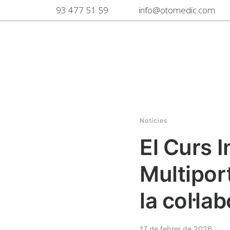
93 477 51 59
info@otomedic.com
Notícies
El Curs 
Multipor
la col·l
17 de febrer de 2026