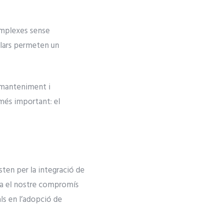
complexes sense
olars permeten un
l manteniment i
 més important: el
en per la integració de
rça el nostre compromís
ls en l’adopció de