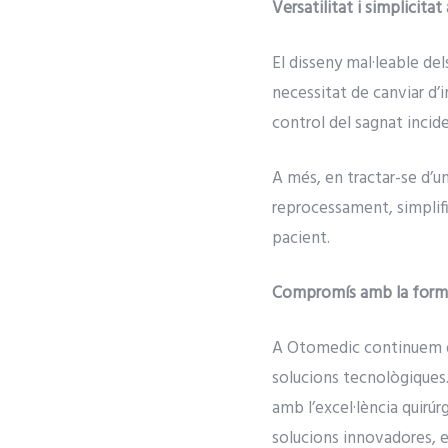
Versatilitat i simplicitat
El disseny mal·leable de
necessitat de canviar d’
control del sagnat incid
A més, en tractar-se d’u
reprocessament, simplific
pacient.
Compromís amb la formac
A Otomedic continuem do
solucions tecnològiques.
amb l’excel·lència quirú
solucions innovadores, ef