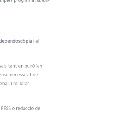
complet programa
hands-
videoendoscòpia
i el
sals tant en quiròfan
sense necessitat de
all i millorar
 FESS o reducció de