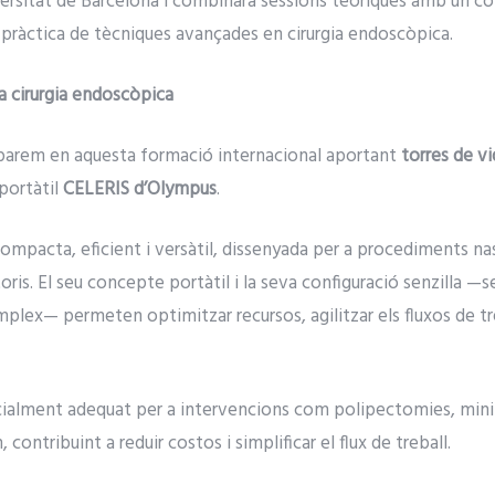
ersitat de Barcelona i combinarà sessions teòriques amb un 
ió pràctica de tècniques avançades en cirurgia endoscòpica.
la cirurgia endoscòpica
parem en aquesta formació internacional aportant
torres de 
portàtil
CELERIS d’Olympus
.
ompacta, eficient i versàtil, dissenyada per a procediments na
is. El seu concepte portàtil i la seva configuració senzilla —
lex— permeten optimitzar recursos, agilitzar els fluxos de treb
ialment adequat per a intervencions com polipectomies, mini
 contribuint a reduir costos i simplificar el flux de treball.