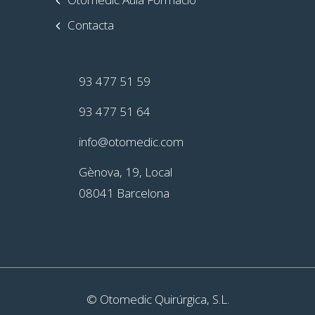
Contacta
93 477 51 59
93 477 51 64
info@otomedic.com
Gènova, 19, Local
08041 Barcelona
© Otomedic Quirúrgica, S.L.