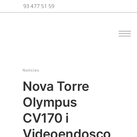
93 477 51 59
Notícies
Nova Torre
Olympus
CV170 i
Videoendosco