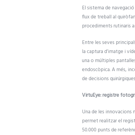
El sistema de navegació
flux de treball al quirò
procediments rutinaris a
Entre les seves principa
la captura d’imatge i víd
una o múltiples pantalles
endoscòpica. A més, inco
de decisions quirúrgiques
VirtuEye: registre fotog
Una de les innovacions m
permet realitzar el regi
50.000 punts de referènci