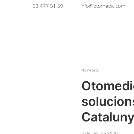
93 477 51 59
info@otomedic.com
Novetats
Otomedic
solucion
Cataluny
5 de juny de 2026