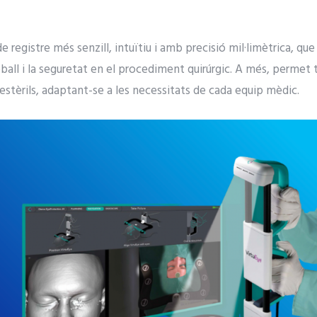
e registre més senzill, intuïtiu i amb precisió mil·limètrica, que
treball i la seguretat en el procediment quirúrgic. A més, permet 
estèrils, adaptant-se a les necessitats de cada equip mèdic.