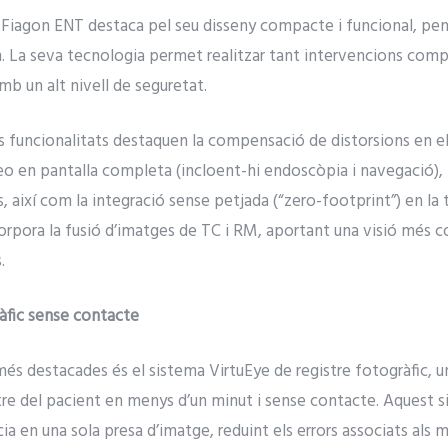
 Fiagon ENT destaca pel seu disseny compacte i funcional, pen
fan. La seva tecnologia permet realitzar tant intervencions co
mb un alt nivell de seguretat.
ls funcionalitats destaquen la compensació de distorsions en 
eo en pantalla completa (incloent-hi endoscòpia i navegació), la
, així com la integració sense petjada (“zero-footprint”) en la t
rpora la fusió d’imatges de TC i RM, aportant una visió més c
.
ràfic sense contacte
és destacades és el sistema VirtuEye de registre fotogràfic, u
stre del pacient en menys d’un minut i sense contacte. Aquest
a en una sola presa d’imatge, reduint els errors associats als 