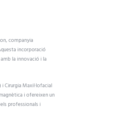
agon, companyia
 Aquesta incorporació
amb la innovació i la
i Cirurgia Maxil·lofacial
omagnètica i ofereixen un
dels professionals i