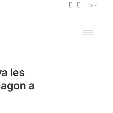
ca
a les
iagon a