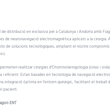
 de distribució en exclusiva per a Catalunya i Andorra amb Fi
es de neuronavegació electromagnètica aplicats a la cirurgia.
olis de solucions tecnològiques, ampliant el nostre compromís 
ics.
ermeten realitzar cirurgies d’Otorrinolaringologia (sinus i oïda) 
a i eficient. Estan basades en tecnologia de navegació electr
 una integració òptima en l’entorn quirúrgic, facilitant el treball 
el pacient.
iagon ENT