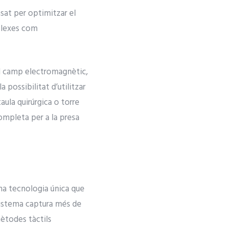
sat per optimitzar el
mplexes com
el camp electromagnètic,
 possibilitat d’utilitzar
aula quirúrgica o torre
ompleta per a la presa
na tecnologia única que
 sistema captura més de
mètodes tàctils