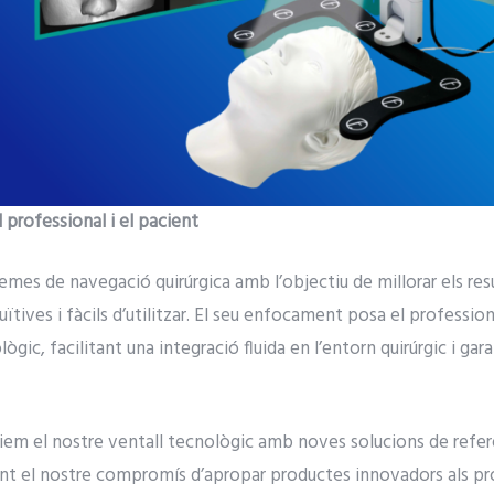
 professional i el pacient
mes de navegació quirúrgica amb l’objectiu de millorar els resul
uïtives i fàcils d’utilitzar. El seu enfocament posa el professiona
ic, facilitant una integració fluida en l’entorn quirúrgic i gar
em el nostre ventall tecnològic amb noves solucions de refer
t el nostre compromís d’apropar productes innovadors als prof